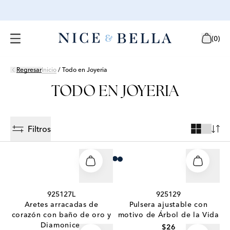
(
0
)
Regresar
Inicio
/
Todo en Joyeria
TODO EN JOYERIA
Filtros
Loading more products
925127L
925129
Aretes arracadas de
Pulsera ajustable con
corazón con baño de oro y
motivo de Árbol de la Vida
Diamonice.
$26