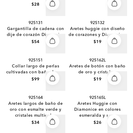
$28
925131
925132
Gargantilla de cadena con
Aretes huggie con diseño
dije de corazón Diamonice
de corazones y Diamonice.
$54
$19
925151
925162L
Collar largo de perlas
Aretes de botón con baño
cultivadas con baño de oro
de oro y cristales.
$99
$19
925164
925165L
Aretes largos de baño de
Aretes Huggie con
oro con esmalte verde y
Diamonice en colores
cristales multicolor
esmeralda y rosa
$34
$26