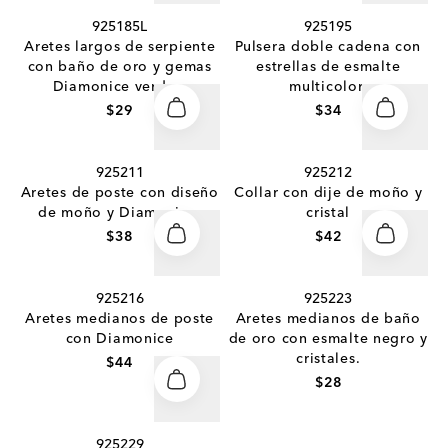
925185L
925195
Aretes largos de serpiente
Pulsera doble cadena con
con baño de oro y gemas
estrellas de esmalte
Diamonice verdes.
multicolor.
$29
$34
925211
925212
Aretes de poste con diseño
Collar con dije de moño y
de moño y Diamonice.
cristal
$38
$42
925216
925223
Aretes medianos de poste
Aretes medianos de baño
con Diamonice
de oro con esmalte negro y
cristales.
$44
$28
925229