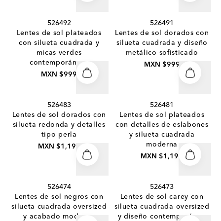
526492
526491
Lentes de sol plateados
Lentes de sol dorados con
con silueta cuadrada y
silueta cuadrada y diseño
micas verdes
metálico sofisticado
contemporáneas
MXN $999
MXN $999
526483
526481
Lentes de sol dorados con
Lentes de sol plateados
silueta redonda y detalles
con detalles de eslabones
tipo perla
y silueta cuadrada
moderna
MXN $1,199
MXN $1,199
526474
526473
Lentes de sol negros con
Lentes de sol carey con
silueta cuadrada oversized
silueta cuadrada oversized
y acabado moderno
y diseño contemporáneo