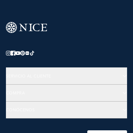
SERVICIO AL CLIENTE
Preguntas Frecuentes
COMPRA
Contactános
Joyería
CONÓCENOS
Accesorios
Bienestar
Sobre NICE
Belleza
Fundación NICE