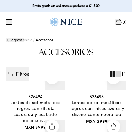
Envío gratis en ordenes superiores a $1,500
(
0
)
Regresar
Inicio
/
Accesorios
ACCESORIOS
Filtros
526494
526493
Lentes de sol metálicos
Lentes de sol metálicos
negros con silueta
negros con micas azules y
cuadrada y acabado
diseño contemporáneo
minimalista
MXN $999
MXN $999