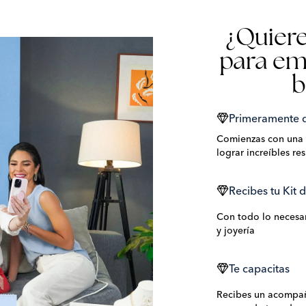
¿Quiere
para em
b
Primeramente de
Comienzas con una i
lograr increíbles re
Recibes tu Kit d
Con todo lo necesar
y joyería
Te capacitas
Recibes un acompañ