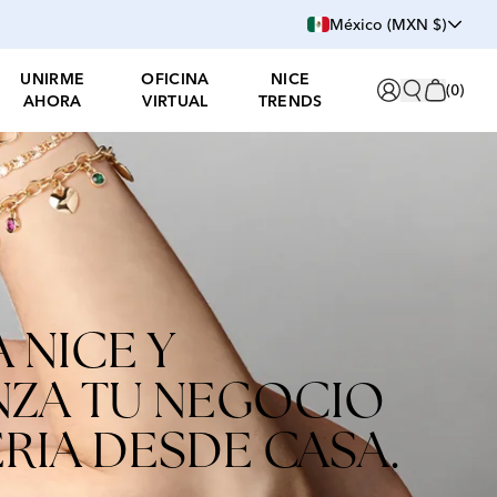
México (MXN $)
UNIRME
OFICINA
NICE
(
0
)
AHORA
VIRTUAL
TRENDS
 NICE Y
ZA TU NEGOCIO
ERIA DESDE CASA.