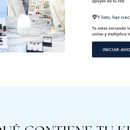
apoyes de tu red
Y listo, haz cre
Ya estas iniciando 
unirse y multiplica 
INICIAR AH