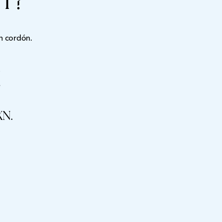
T?
on cordón.
!
XN.