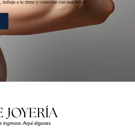
 trabaja a tu ritmo y conectate con una red de
E JOYERÍA
e ingresos. Aquí algunas