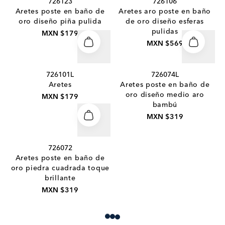
726123
726106
Aretes poste en baño de
Aretes aro poste en baño
oro diseño piña pulida
de oro diseño esferas
pulidas
MXN $179
MXN $569
726101L
726074L
Aretes
Aretes poste en baño de
oro diseño medio aro
MXN $179
bambú
MXN $319
726072
Aretes poste en baño de
oro piedra cuadrada toque
brillante
MXN $319
Loading more products