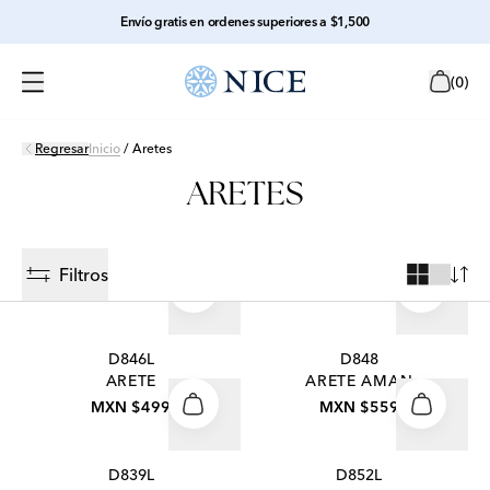
Envío gratis en ordenes superiores a $1,500
(
0
)
Regresar
Inicio
/
Aretes
ARETES
Filtros
D846L
D848
ARETE
ARETE AMAN
MXN $499
MXN $559
D839L
D852L