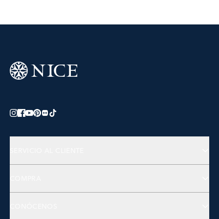
SERVICIO AL CLIENTE
Preguntas Frecuentes
COMPRA
Contactános
Joyería
CONÓCENOS
Accesorios