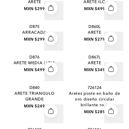
ARETE
ARETE ILO
MXN $299
MXN $499
D875
D860L
ARRACADA
ARETE
MXN $299
MXN $279
D876
D867L
ARETE MEDIA LUNA
ARETE
MXN $499
MXN $349
D840
726124
ARETE TRIANGULO
Aretes poste en baño de
GRANDE
oro diseño circular
brillante rosa
MXN $249
MXN $289