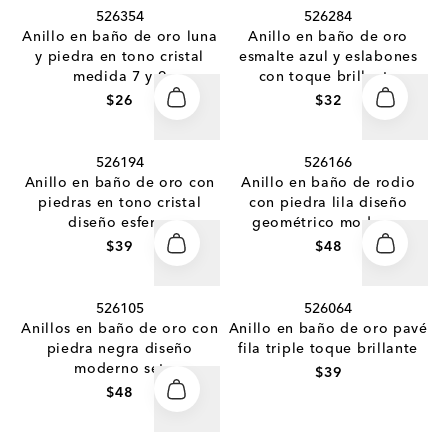
526354
526284
Anillo en baño de oro luna
Anillo en baño de oro
y piedra en tono cristal
esmalte azul y eslabones
medida 7 y 9
con toque brillante
$26
$32
526194
526166
Anillo en baño de oro con
Anillo en baño de rodio
piedras en tono cristal
con piedra lila diseño
diseño esferas
geométrico moderno
$39
$48
526105
526064
Anillos en baño de oro con
Anillo en baño de oro pavé
piedra negra diseño
fila triple toque brillante
moderno set
$39
$48