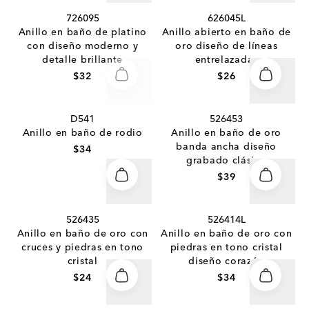
726095
626045L
Anillo en baño de platino
Anillo abierto en baño de
con diseño moderno y
oro diseño de líneas
detalle brillante
entrelazadas
$32
$26
D541
526453
AGOTADO
Anillo en baño de rodio
Anillo en baño de oro
banda ancha diseño
$34
grabado clásico
$39
526435
526414L
Anillo en baño de oro con
Anillo en baño de oro con
cruces y piedras en tono
piedras en tono cristal
cristal
diseño corazón
$24
$34