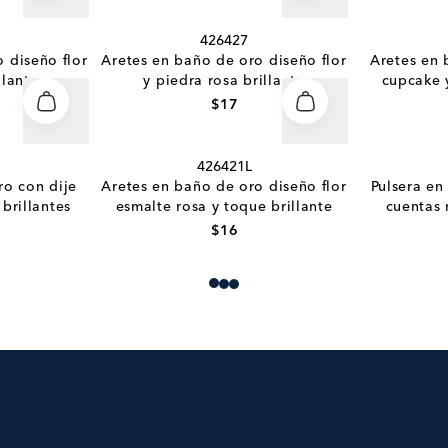
426427
 diseño flor
Aretes en baño de oro diseño flor
Aretes en 
llante
y piedra rosa brillante
cupcake y
$17
426421L
ro con dije
Aretes en baño de oro diseño flor
Pulsera en
 brillantes
esmalte rosa y toque brillante
cuentas 
$16
Loading more products