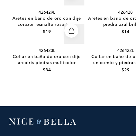
426429L
426428
Aretes en baño de oro con dije
Aretes en baño de oro
corazón esmalte rosa Love
piedra azul bri
$19
$14
426423L
426422L
Collar en baño de oro con dije
Collar en baño de o
arcoíris piedras multicolor
unicornio y piedras
$34
$29