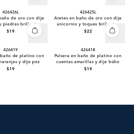
426426L
426425L
baño de oro con dije
Aretes en baño de oro con dije
 piedras brillantes
unicornio y toques brillantes
$19
$22
426419
426418
 baño de platino con
Pulsera en baño de platino con
naranjas y dije pez
cuentas amarillas y dije búho
$19
$19