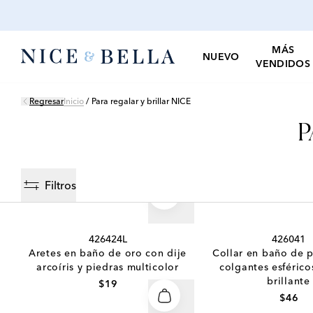
MÁS
NUEVO
VENDIDOS
Regresar
Inicio
/
Para regalar y brillar NICE
P
Filtros
426424L
426041
Aretes en baño de oro con dije
Collar en baño de p
arcoíris y piedras multicolor
colgantes esférico
brillante
$19
$46