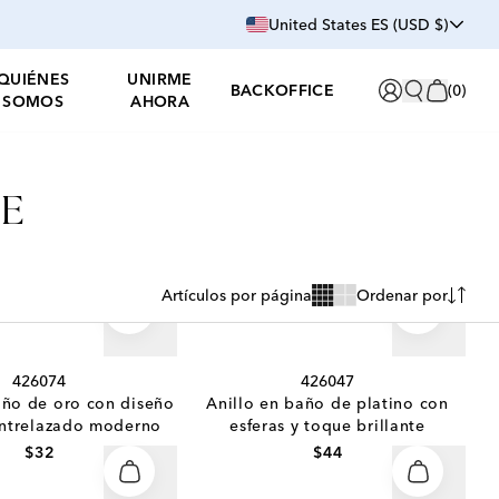
United States ES (USD $)
QUIÉNES
UNIRME
BACKOFFICE
(
0
)
SOMOS
AHORA
CE
Artículos por página
Ordenar por
426074
426047
año de oro con diseño
Anillo en baño de platino con
ntrelazado moderno
esferas y toque brillante
$32
$44