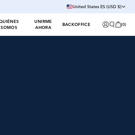
United States ES (USD $)
QUIÉNES
UNIRME
BACKOFFICE
(
0
)
SOMOS
AHORA