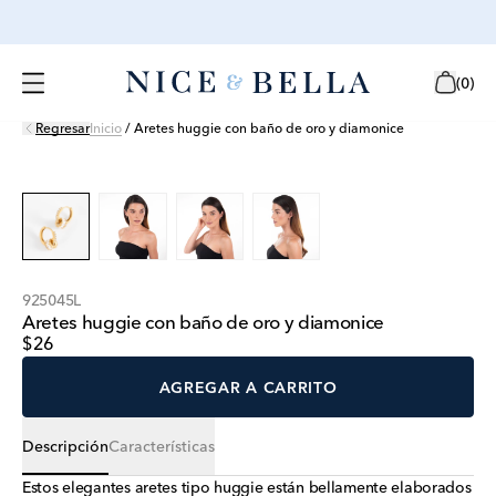
(
0
)
Regresar
Inicio
/
Aretes huggie con baño de oro y diamonice
925045L
Aretes huggie con baño de oro y diamonice
$26
AGREGAR A CARRITO
Descripción
Características
Estos elegantes aretes tipo huggie están bellamente elaborados