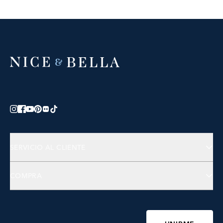
SERVICIO AL CLIENTE
Contáctanos
COMPRA
Preguntas Frecuentes
Joyería
Accesorios
Bienestar