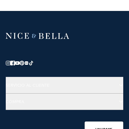
SERVICIO AL CLIENTE
Contáctanos
COMPRA
Preguntas Frecuentes
Joyería
Accesorios
Bienestar