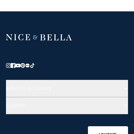
SERVICIO AL CLIENTE
Contáctanos
COMPRA
Preguntas Frecuentes
Joyería
Accesorios
Bienestar