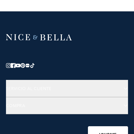
SERVICIO AL CLIENTE
Contáctanos
COMPRA
Preguntas Frecuentes
Joyería
Accesorios
Bienestar