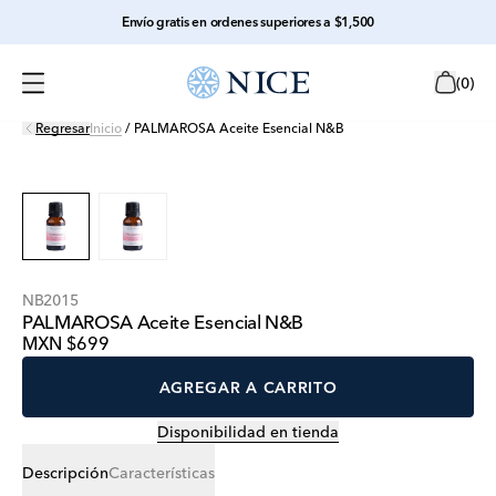
Envío gratis en ordenes superiores a $1,500
(
0
)
Regresar
Inicio
/
PALMAROSA Aceite Esencial N&B
NB2015
PALMAROSA Aceite Esencial N&B
MXN $699
AGREGAR A CARRITO
Disponibilidad en tienda
Descripción
Características