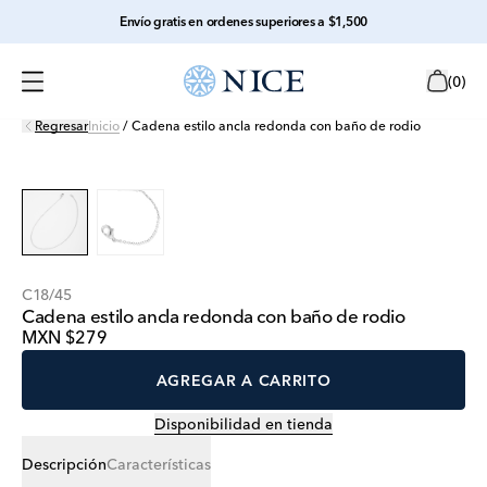
Envío gratis en ordenes superiores a $1,500
(
0
)
Regresar
Inicio
/
Cadena estilo ancla redonda con baño de rodio
C18/45
Cadena estilo ancla redonda con baño de rodio
MXN $279
AGREGAR A CARRITO
Disponibilidad en tienda
Descripción
Características