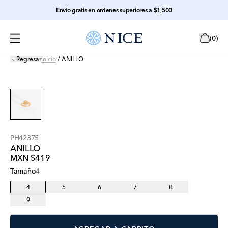
Envío gratis en ordenes superiores a $1,500
(
0
)
Regresar
Inicio
/
ANILLO
PH42375
ANILLO
MXN $419
Tamaño
4
4
5
6
7
8
9