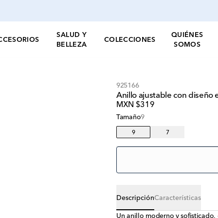
SALUD Y
QUIÉNES
CCESORIOS
COLECCIONES
BELLEZA
SOMOS
925166
Anillo ajustable con diseño
MXN $319
Tamaño
9
9
7
Descripción
Características
Un anillo moderno y sofisticado, 