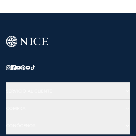
SERVICIO AL CLIENTE
Preguntas Frecuentes
COMPRA
Contactános
Joyería
CONÓCENOS
Accesorios
Bienestar