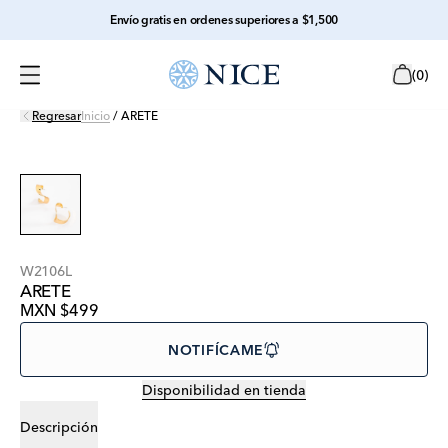
Envío gratis en ordenes superiores a $1,500
(
0
)
Regresar
Inicio
/
ARETE
W2106L
ARETE
MXN $499
NOTIFÍCAME
Disponibilidad en tienda
Descripción