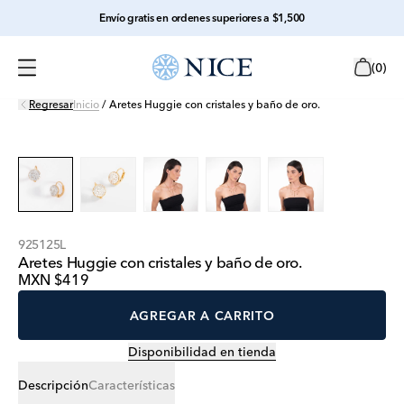
Envío gratis en ordenes superiores a $1,500
(
0
)
Regresar
Inicio
/
Aretes Huggie con cristales y baño de oro.
925125L
Aretes Huggie con cristales y baño de oro.
MXN $419
AGREGAR A CARRITO
Disponibilidad en tienda
Descripción
Características