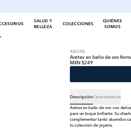
SALUD Y
QUIÉNES
CCESORIOS
COLECCIONES
BELLEZA
SOMOS
e
426335L
Aretes en baño de oro forma
MXN $249
Descripción
Características
Aretes en baño de oro con delic
para un toque brillante. Su dise
complementar tanto atuendos ca
tu colección de joyería.