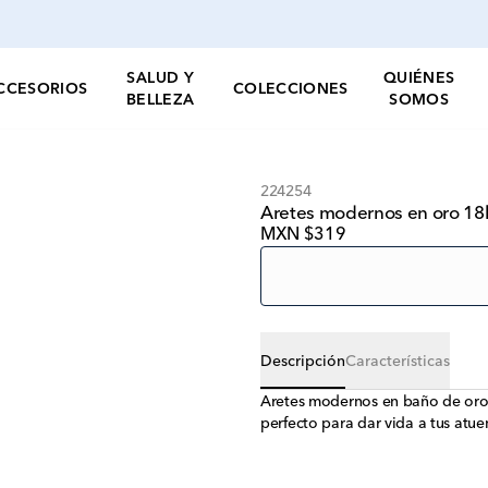
SALUD Y
QUIÉNES
CCESORIOS
COLECCIONES
BELLEZA
SOMOS
224254
Aretes modernos en oro 18k
MXN $319
Descripción
Características
Aretes modernos en baño de oro 
perfecto para dar vida a tus atu