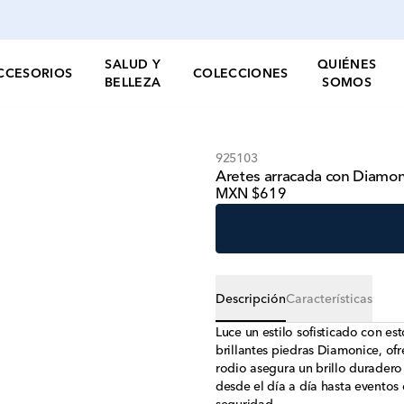
SALUD Y
QUIÉNES
CCESORIOS
COLECCIONES
BELLEZA
SOMOS
925103
Aretes arracada con Diamon
MXN $619
Descripción
Características
Luce un estilo sofisticado con e
brillantes piedras Diamonice, o
rodio asegura un brillo duradero 
desde el día a día hasta eventos