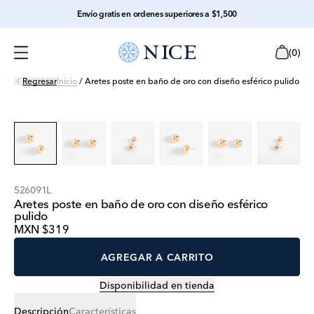
Envío gratis en ordenes superiores a $1,500
(
0
)
Regresar
Inicio
/
Aretes poste en baño de oro con diseño esférico pulido
526091L
Aretes poste en baño de oro con diseño esférico
pulido
MXN $319
AGREGAR A CARRITO
Disponibilidad en tienda
Descripción
Características