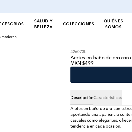
SALUD Y
QUIÉNES
CCESORIOS
COLECCIONES
BELLEZA
SOMOS
ño moderno
426073L
Aretes en baño de oro con
MXN $499
Descripción
Características
Aretes en baño de oro con estru
aportando una apariencia contemp
casuales como elegantes, ofrecen
tendencia en cada ocasión.