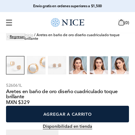
Envío gratis en ordenes superiores a $1,500
(
0
)
Inicio
/
Aretes en baño de oro diseño cuadriculado toque
Regresar
brillante
526061L
Aretes en baño de oro diseño cuadriculado toque
brillante
MXN $329
AGREGAR A CARRITO
Disponibilidad en tienda