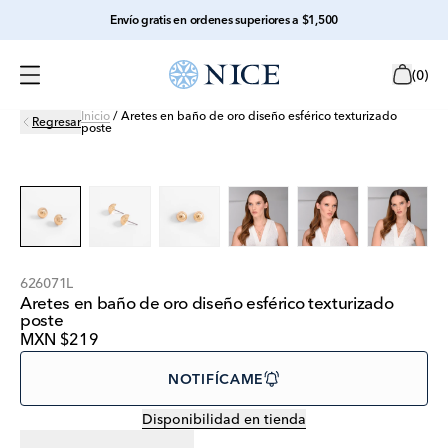
Envío gratis en ordenes superiores a $1,500
(
0
)
Inicio
/
Aretes en baño de oro diseño esférico texturizado
Regresar
poste
626071L
Aretes en baño de oro diseño esférico texturizado
poste
MXN $219
NOTIFÍCAME
Disponibilidad en tienda