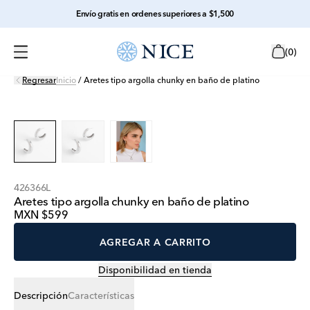
Envío gratis en ordenes superiores a $1,500
(
0
)
Regresar
Inicio
/
Aretes tipo argolla chunky en baño de platino
426366L
Aretes tipo argolla chunky en baño de platino
MXN $599
AGREGAR A CARRITO
Disponibilidad en tienda
Descripción
Características