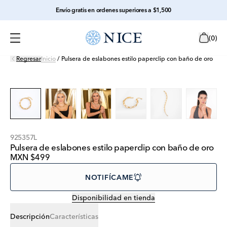
Envío gratis en ordenes superiores a $1,500
(
0
)
Regresar
Inicio
/
Pulsera de eslabones estilo paperclip con baño de oro
925357L
Pulsera de eslabones estilo paperclip con baño de oro
MXN $499
NOTIFÍCAME
Disponibilidad en tienda
Descripción
Características