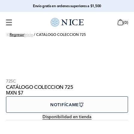
Envío gratis en ordenes superiores a $1,500
(
0
)
Regresar
Inicio
/
CATÁLOGO COLECCION 725
725C
CATÁLOGO COLECCION 725
MXN $7
NOTIFÍCAME
Disponibilidad en tienda