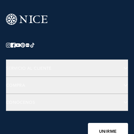
SERVICIO AL CLIENTE
Preguntas Frecuentes
COMPRA
Contactános
Joyería
CONÓCENOS
Accesorios
Bienestar
Sobre NICE
Belleza
Fundación NICE
UNIRME