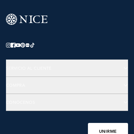
SERVICIO AL CLIENTE
Preguntas Frecuentes
COMPRA
Contactános
Joyería
CONÓCENOS
Accesorios
Bienestar
Sobre NICE
Belleza
Fundación NICE
UNIRME