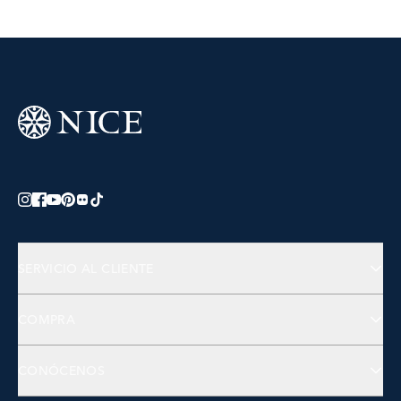
SERVICIO AL CLIENTE
Preguntas Frecuentes
COMPRA
Contactános
Joyería
CONÓCENOS
Accesorios
Bienestar