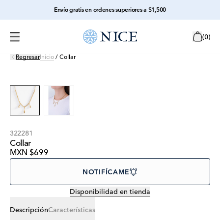
Envío gratis en ordenes superiores a $1,500
(
0
)
Regresar
Inicio
/
Collar
322281
Collar
MXN $699
NOTIFÍCAME
Disponibilidad en tienda
Descripción
Características