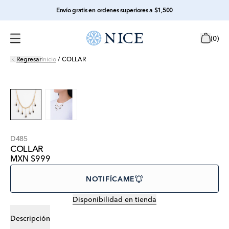
Envío gratis en ordenes superiores a $1,500
(
0
)
Regresar
Inicio
/
COLLAR
D485
COLLAR
MXN $999
NOTIFÍCAME
Disponibilidad en tienda
Descripción