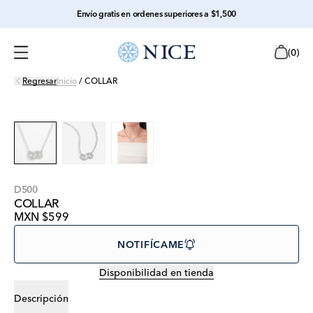
Envío gratis en ordenes superiores a $1,500
(
0
)
Regresar
Inicio
/
COLLAR
D500
COLLAR
MXN $599
NOTIFÍCAME
Disponibilidad en tienda
Descripción