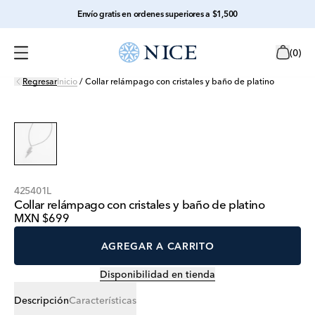
Envío gratis en ordenes superiores a $1,500
(
0
)
Regresar
Inicio
/
Collar relámpago con cristales y baño de platino
425401L
Collar relámpago con cristales y baño de platino
MXN $699
AGREGAR A CARRITO
Disponibilidad en tienda
Descripción
Características