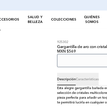
SALUD Y
QUIÉNES
CCESORIOS
COLECCIONES
BELLEZA
SOMOS
o
925302
Gargantilla de aro con crist
MXN $569
Descripción
Características
Esta alegre gargantilla bañada 
selección de cristales multicolore
pieza perfecta para añadir un toq
te permitirá lucirla en cualquier 