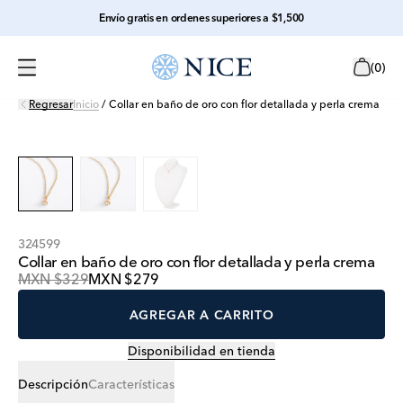
Envío gratis en ordenes superiores a $1,500
(
0
)
Regresar
Inicio
/
Collar en baño de oro con flor detallada y perla crema
324599
Collar en baño de oro con flor detallada y perla crema
MXN $329
MXN $279
AGREGAR A CARRITO
Disponibilidad en tienda
Descripción
Características