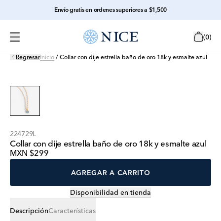
Envío gratis en ordenes superiores a $1,500
(
0
)
Regresar
Inicio
/
Collar con dije estrella baño de oro 18k y esmalte azul
224729L
Collar con dije estrella baño de oro 18k y esmalte azul
MXN $299
AGREGAR A CARRITO
Disponibilidad en tienda
Descripción
Características