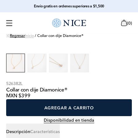
Envío gratis en ordenes superiores a $1,500
(
0
)
Regresar
Inicio
/
Collar con dije Diamonice®
526382L
Collar con dije Diamonice®
MXN $399
AGREGAR A CARRITO
Disponibilidad en tienda
Descripción
Características