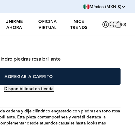
México (MXN $)
UNIRME
OFICINA
NICE
(
0
)
AHORA
VIRTUAL
TRENDS
lindro piedras rosa brillante
AGREGAR A CARRITO
Disponibilidad en tienda
da cadena y dije cilíndrico engastado con piedras en tono rosa
rillante. Esta pieza contemporánea y versátil destaca la
 complementar desde atuendos casuales hasta looks más