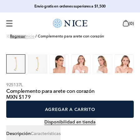
Envío gratis en ordenes superiores a $1,500
(
0
)
Regresar
Inicio
/
Complemento para arete con corazón
925137L
Complemento para arete con corazón
MXN $179
AGREGAR A CARRITO
Disponibilidad en tienda
Descripción
Características