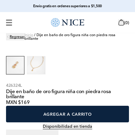
Envío gratis en ordenes superiores a $1,500
(
0
)
Inicio
/
Dije en baño de oro figura niña con piedra rosa
Regresar
brillante
426324L
Dije en baño de oro figura niña con piedra rosa
brillante
MXN $169
AGREGAR A CARRITO
Disponibilidad en tienda