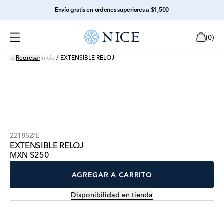
Envío gratis en ordenes superiores a $1,500
(
0
)
Regresar
Inicio
/
EXTENSIBLE RELOJ
221852/E
EXTENSIBLE RELOJ
MXN $250
AGREGAR A CARRITO
Disponibilidad en tienda