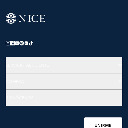
SERVICIO AL CLIENTE
Preguntas Frecuentes
COMPRA
Contactános
Joyería
CONÓCENOS
Accesorios
Bienestar
Sobre NICE
Belleza
Fundación NICE
UNIRME