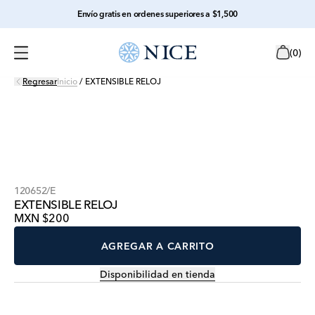
Envío gratis en ordenes superiores a $1,500
(
0
)
Regresar
Inicio
/
EXTENSIBLE RELOJ
120652/E
EXTENSIBLE RELOJ
MXN $200
AGREGAR A CARRITO
Disponibilidad en tienda