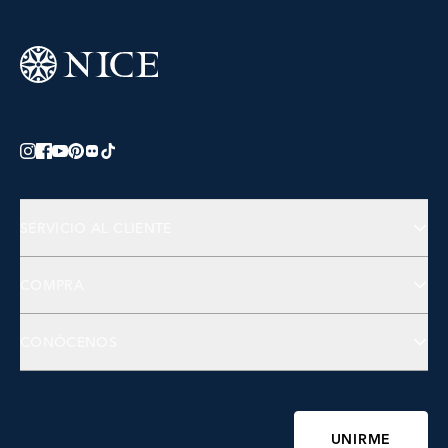
SERVICIO AL CLIENTE
Preguntas Frecuentes
COMPRA
Contactános
Joyería
CONÓCENOS
Accesorios
Bienestar
Sobre NICE
Belleza
Fundación NICE
UNIRME