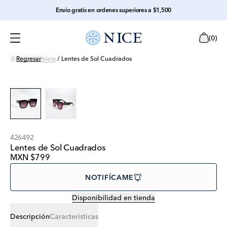
Envío gratis en ordenes superiores a $1,500
(
0
)
Regresar
Inicio
/
Lentes de Sol Cuadrados
426492
Lentes de Sol Cuadrados
MXN $799
NOTIFÍCAME
Disponibilidad en tienda
Descripción
Características