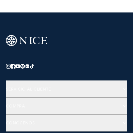
SERVICIO AL CLIENTE
Preguntas Frecuentes
COMPRA
Contactános
Joyería
CONÓCENOS
Accesorios
Bienestar