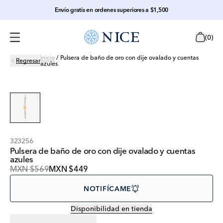
Envío gratis en ordenes superiores a $1,500
(
0
)
Inicio
/
Pulsera de baño de oro con dije ovalado y cuentas
Regresar
azules
323256
Pulsera de baño de oro con dije ovalado y cuentas
azules
MXN $569
MXN $449
NOTIFÍCAME
Disponibilidad en tienda