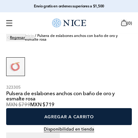
Envío gratis en ordenes superiores a $1,500
(
0
)
Inicio
/
Pulsera de eslabones anchos con baño de oro y
Regresar
esmalte rosa
323305
Pulsera de eslabones anchos con baño de oro y
esmalte rosa
MXN $799
MXN $719
AGREGAR A CARRITO
Disponibilidad en tienda