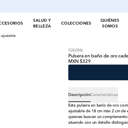
SALUD Y
QUIÉNES
CCESORIOS
COLECCIONES
BELLEZA
SOMOS
 ajustable
526286L
Pulsera en baño de oro caden
MXN $329
Descripción
Características
Esta pulsera en baño de oro comb
ajustable de 18 cm más 2 cm de e
quienes buscan un complemento ve
atuendo con un detalle distingu