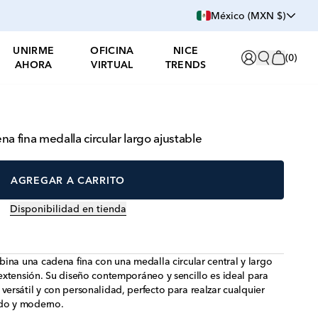
México (MXN $)
UNIRME
OFICINA
NICE
(
0
)
AHORA
VIRTUAL
TRENDS
a fina medalla circular largo ajustable
AGREGAR A CARRITO
Disponibilidad en tienda
ina una cadena fina con una medalla circular central y largo
xtensión. Su diseño contemporáneo y sencillo es ideal para
rsátil y con personalidad, perfecto para realzar cualquier
ido y moderno.