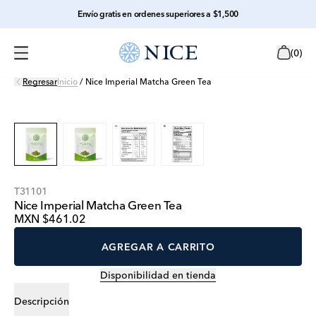
Envío gratis en ordenes superiores a $1,500
(
0
)
Regresar
Inicio
/
Nice Imperial Matcha Green Tea
T31101
Nice Imperial Matcha Green Tea
MXN $461.02
AGREGAR A CARRITO
Disponibilidad en tienda
Descripción