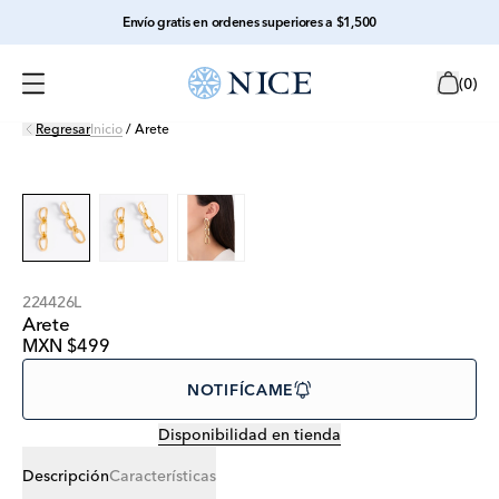
Envío gratis en ordenes superiores a $1,500
(
0
)
Regresar
Inicio
/
Arete
224426L
Arete
MXN $499
NOTIFÍCAME
Disponibilidad en tienda
Descripción
Características