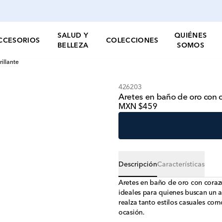
SALUD Y
QUIÉNES
CCESORIOS
COLECCIONES
BELLEZA
SOMOS
illante
426203
Aretes en baño de oro con c
MXN $459
Descripción
Características
Aretes en baño de oro con coraz
ideales para quienes buscan un 
realza tanto estilos casuales com
ocasión.