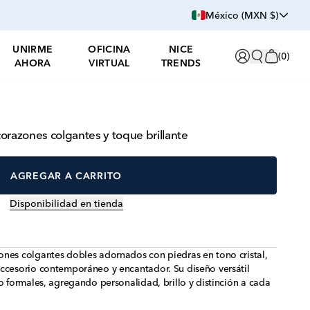
México (MXN $)
UNIRME
OFICINA
NICE
(
0
)
AHORA
VIRTUAL
TRENDS
orazones colgantes y toque brillante
AGREGAR A CARRITO
Disponibilidad en tienda
ones colgantes dobles adornados con piedras en tono cristal,
accesorio contemporáneo y encantador. Su diseño versátil
o formales, agregando personalidad, brillo y distinción a cada